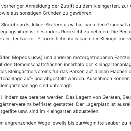
 vorheriger Anmeldung der Zutritt zu dem Kleingarten, zur
sowie aus sonstigen Gründen zu gewähren.
, Skateboards, Inline-Skatern us.w. hat nach den Grundsätz
egungshilfen ist besonders Rücksicht zu nehmen. Die Ben
fahr der Nutzer. Erforderlichenfalls kann der Kleingärtnerv
äder, Mopeds usw.) und anderen motorgetriebenen Fahrzeuge
uf den Gemeinschaftsflächen innerhalb der Kleingartenanla
s Kleingärtnervereins für das Parken auf diesen Flächen
gartenanlage auf- und abgestellt werden. Ausnahmen könne
leingartenanlage sind untersagt.
 Hindernisse bereitet werden. Das Lagern von Geräten, Baum
ärtnervereins befristet gestattet. Der Lagerplatz ist ausr
tgeräte usw. sind im Kleingarten abzustellen.
rten angrenzenden Wege jeweils bis zurWegmitte sauber zu h