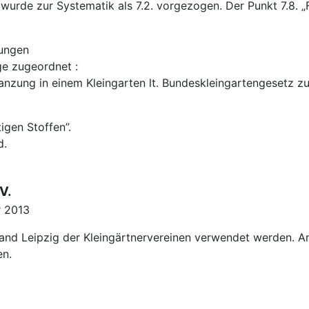
 wurde zur Systematik als 7.2. vorgezogen. Der Punkt 7.8. „
zungen
ge zugeordnet :
lanzung in einem Kleingarten lt. Bundeskleingartengesetz zu
igen Stoffen”.
d.
V.
r 2013
nd Leipzig der Kleingärtnervereinen verwendet werden. A
en.