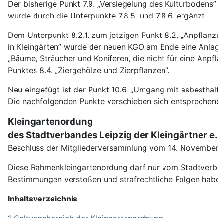
Der bisherige Punkt 7.9. „Versiegelung des Kulturbodens”
wurde durch die Unterpunkte 7.8.5. und 7.8.6. ergänzt
Dem Unterpunkt 8.2.1. zum jetzigen Punkt 8.2. „Anpflan
in Kleingärten” wurde der neuen KGO am Ende eine Anla
„Bäume, Sträucher und Koniferen, die nicht für eine Anpf
Punktes 8.4. „Ziergehölze und Zierpflanzen”.
Neu eingefügt ist der Punkt 10.6. „Umgang mit asbesthalt
Die nachfolgenden Punkte verschieben sich entsprechen
Kleingartenordung
des Stadtverbandes Leipzig der Kleingärtner e.
Beschluss der Mitgliederversammlung vom 14. Novembe
Diese Rahmenkleingartenordung darf nur vom Stadtverba
Bestimmungen verstoßen und strafrechtliche Folgen hab
Inhaltsverzeichnis
1 Geltungsbereich der Kleingartenordnung